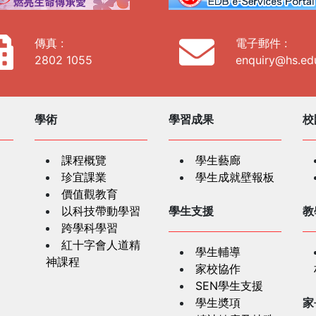
傳真 :
電子郵件 :
2802 1055
enquiry@hs.ed
學術
學習成果
校
課程概覽
學生藝廊
珍宜課業
學生成就壁報板
價值觀教育
以科技帶動學習
學生支援
教
跨學科學習
紅十字會人道精
學生輔導
神課程
家校協作
SEN學生支援
學生奬項
家