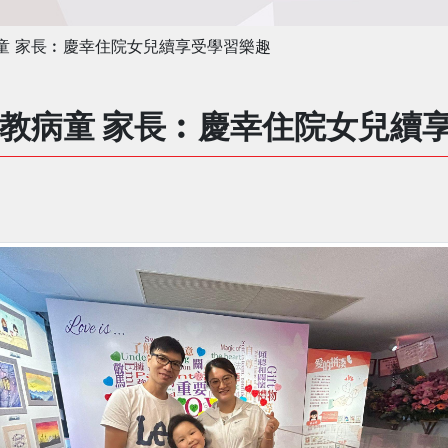
童 家長︰慶幸住院女兒續享受學習樂趣
教病童 家長︰慶幸住院女兒續