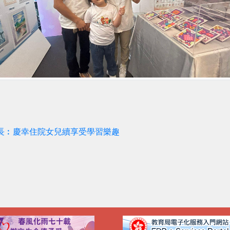
長︰慶幸住院女兒續享受學習樂趣