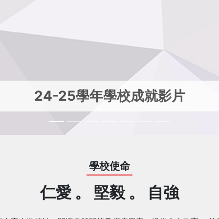
香港紅十字會醫院學校70周年特
學校使命
仁愛 。 堅毅 。 自強