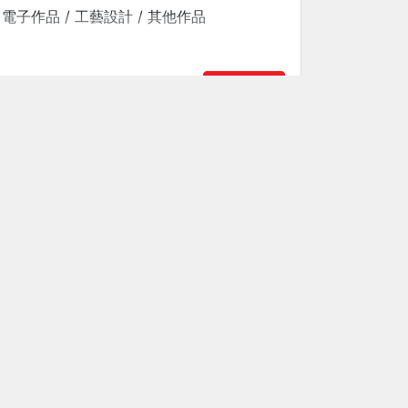
電子作品 / 工藝設計 / 其他作品
了解作品
地址:
u.hk
香港西九龍海庭道19
號9樓907室