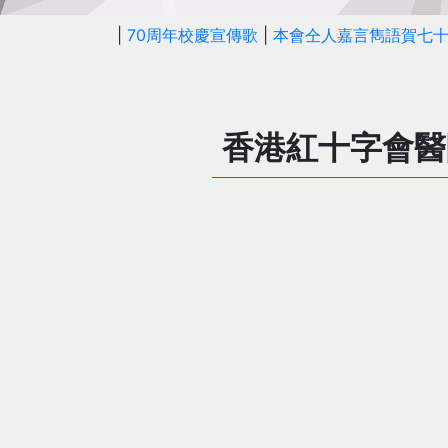
|
70周年校慶宣傳歌
|
本會仝人嘉言雋語賀七
香港紅十字會醫