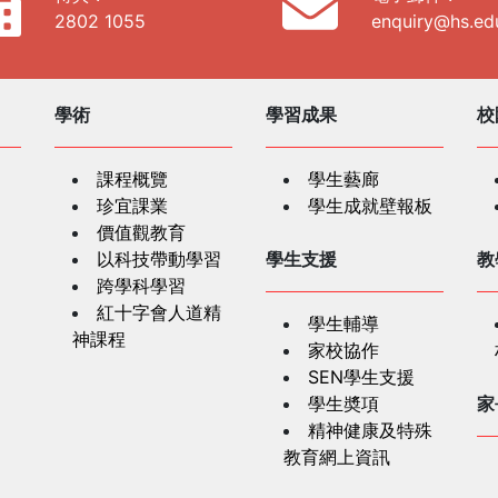
2802 1055
enquiry@hs.ed
學術
學習成果
校
課程概覽
學生藝廊
珍宜課業
學生成就壁報板
價值觀教育
以科技帶動學習
學生支援
教
跨學科學習
紅十字會人道精
學生輔導
神課程
家校協作
SEN學生支援
學生奬項
家
精神健康及特殊
教育網上資訊
生涯規劃資源