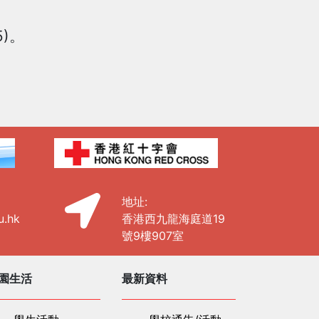
)。
地址:
u.hk
香港西九龍海庭道19
號9樓907室
園生活
最新資料