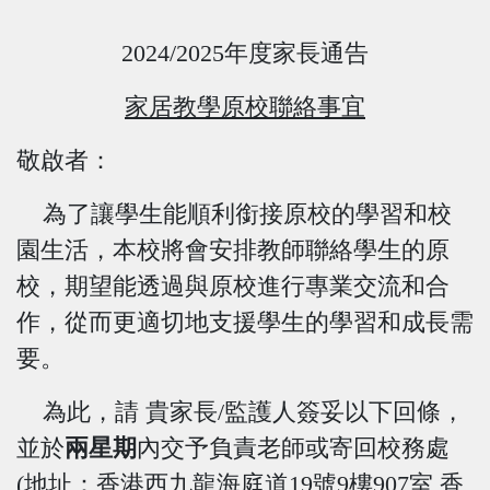
2024/2025
年度家長通告
家居教學原校聯絡事宜
敬啟者：
為了讓學生能順利銜接原校的學習和校
園生活，本校將會安排教師聯絡學生的原
校，期望能透過與原校進行專業交流和合
作，從而更適切地支援學生的學習和成長需
要。
為此，請 貴家長/監護人簽妥以下回條，
並於
兩星期
內
交予負責老師或寄回校務處
(地址：香港西九龍海庭道
19
號
9
樓
907
室 香